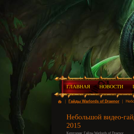
ГЛАВНАЯ
НОВОСТИ
|
Гайды Warlords of Draenor
|
Небо
Небольшой видео-гай
2015
Категория:
Гайды Warlords of Draenor