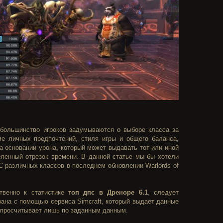
 большинство игроков задумываются о выборе класса за
ме личных предпочтений, стиля игры и общего баланса,
а основании урона, который может выдавать тот или иной
еленный отрезок времени. В данной статье мы бы хотели
ПС различных классов в последнем обновлении Warlords of
твенно к статистике
топ дпс в Дреноре 6.1
, следует
брана с помощью сервиса Simcraft, который выдает данные
а просчитывает лишь по заданным данным.