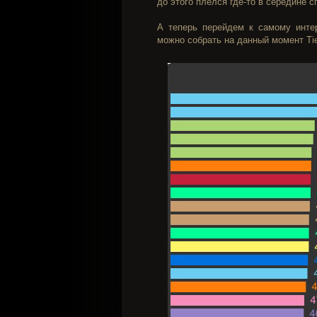
до этого плелся где-то в середине с
А теперь перейдем к самому инте
можно собрать на данный момент Tier